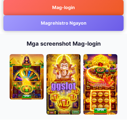
Mag-login
Magrehistro Ngayon
Mga screenshot Mag-login