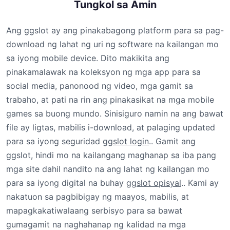
Tungkol sa Amin
Ang ggslot ay ang pinakabagong platform para sa pag-
download ng lahat ng uri ng software na kailangan mo
sa iyong mobile device. Dito makikita ang
pinakamalawak na koleksyon ng mga app para sa
social media, panonood ng video, mga gamit sa
trabaho, at pati na rin ang pinakasikat na mga mobile
games sa buong mundo. Sinisiguro namin na ang bawat
file ay ligtas, mabilis i-download, at palaging updated
para sa iyong seguridad
ggslot login
.. Gamit ang
ggslot, hindi mo na kailangang maghanap sa iba pang
mga site dahil nandito na ang lahat ng kailangan mo
para sa iyong digital na buhay
ggslot opisyal
.. Kami ay
nakatuon sa pagbibigay ng maayos, mabilis, at
mapagkakatiwalaang serbisyo para sa bawat
gumagamit na naghahanap ng kalidad na mga