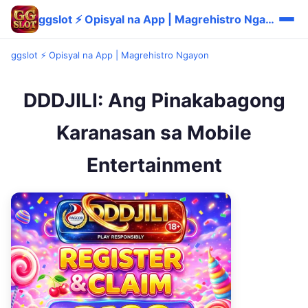
ggslot ⚡ Opisyal na App | Magrehistro Ngayon
ggslot ⚡ Opisyal na App | Magrehistro Ngayon
DDDJILI: Ang Pinakabagong
Karanasan sa Mobile
Entertainment