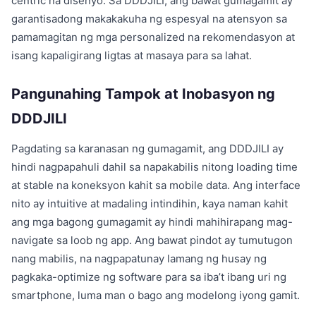
centric na disenyo. Sa DDDJILI, ang bawat gumagamit ay
garantisadong makakakuha ng espesyal na atensyon sa
pamamagitan ng mga personalized na rekomendasyon at
isang kapaligirang ligtas at masaya para sa lahat.
Pangunahing Tampok at Inobasyon ng
DDDJILI
Pagdating sa karanasan ng gumagamit, ang DDDJILI ay
hindi nagpapahuli dahil sa napakabilis nitong loading time
at stable na koneksyon kahit sa mobile data. Ang interface
nito ay intuitive at madaling intindihin, kaya naman kahit
ang mga bagong gumagamit ay hindi mahihirapang mag-
navigate sa loob ng app. Ang bawat pindot ay tumutugon
nang mabilis, na nagpapatunay lamang ng husay ng
pagkaka-optimize ng software para sa iba’t ibang uri ng
smartphone, luma man o bago ang modelong iyong gamit.