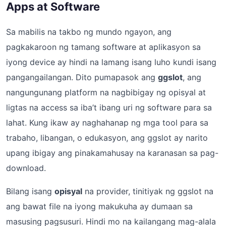
Apps at Software
Sa mabilis na takbo ng mundo ngayon, ang
pagkakaroon ng tamang software at aplikasyon sa
iyong device ay hindi na lamang isang luho kundi isang
pangangailangan. Dito pumapasok ang
ggslot
, ang
nangungunang platform na nagbibigay ng opisyal at
ligtas na access sa iba’t ibang uri ng software para sa
lahat. Kung ikaw ay naghahanap ng mga tool para sa
trabaho, libangan, o edukasyon, ang ggslot ay narito
upang ibigay ang pinakamahusay na karanasan sa pag-
download.
Bilang isang
opisyal
na provider, tinitiyak ng ggslot na
ang bawat file na iyong makukuha ay dumaan sa
masusing pagsusuri. Hindi mo na kailangang mag-alala