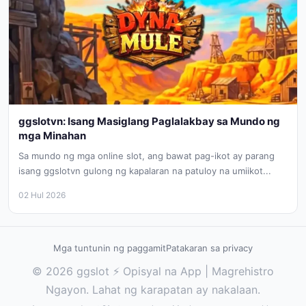
ggslotvn: Isang Masiglang Paglalakbay sa Mundo ng
mga Minahan
Sa mundo ng mga online slot, ang bawat pag-ikot ay parang
isang ggslotvn gulong ng kapalaran na patuloy na umiikot...
02 Hul 2026
Mga tuntunin ng paggamit
Patakaran sa privacy
© 2026 ggslot ⚡ Opisyal na App | Magrehistro
Ngayon. Lahat ng karapatan ay nakalaan.