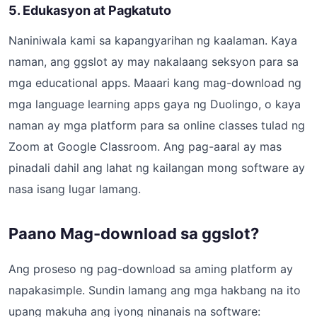
5. Edukasyon at Pagkatuto
Naniniwala kami sa kapangyarihan ng kaalaman. Kaya
naman, ang ggslot ay may nakalaang seksyon para sa
mga educational apps. Maaari kang mag-download ng
mga language learning apps gaya ng Duolingo, o kaya
naman ay mga platform para sa online classes tulad ng
Zoom at Google Classroom. Ang pag-aaral ay mas
pinadali dahil ang lahat ng kailangan mong software ay
nasa isang lugar lamang.
Paano Mag-download sa ggslot?
Ang proseso ng pag-download sa aming platform ay
napakasimple. Sundin lamang ang mga hakbang na ito
upang makuha ang iyong ninanais na software: