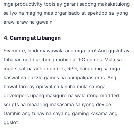
mga productivity tools ay garantisadong makakatulong
sa iyo na maging mas organisado at epektibo sa iyong
araw-araw na gawain.
4. Gaming at Libangan
Siyempre, hindi mawawala ang mga laro! Ang ggslot ay
tahanan ng libu-libong mobile at PC games. Mula sa
mga sikat na action games, RPG, hanggang sa mga
kaswal na puzzle games na pampalipas oras. Ang
bawat laro ay opisyal na kinuha mula sa mga
developers upang masiguro na wala itong modded
scripts na maaaring makasama sa iyong device.
Damhin ang tunay na saya ng gaming kasama ang
ggslot.